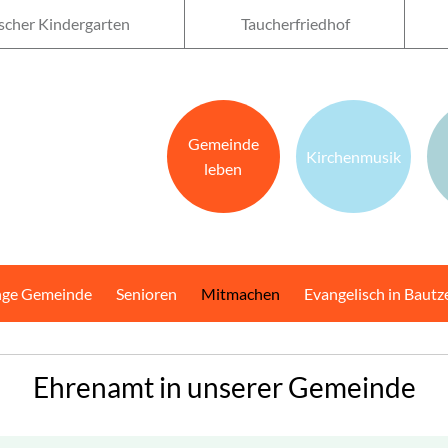
scher Kindergarten
Taucherfriedhof
Gemeinde
Kirchenmusik
leben
nge Gemeinde
Senioren
Mitmachen
Evangelisch in Bautz
Ehrenamt in unserer Gemeinde