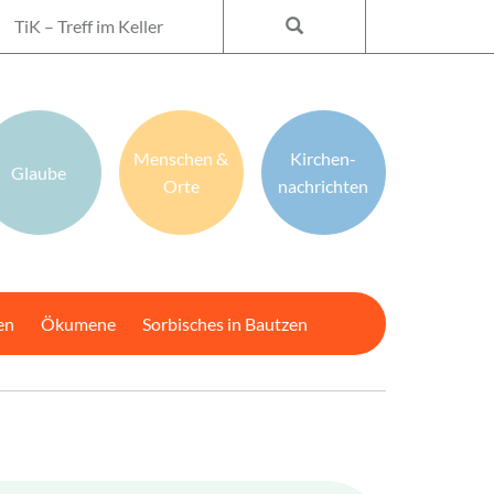
TiK – Treff im Keller
Menschen &
Kirchen­
Glaube
Orte
nachrichten
en
Ökumene
Sorbisches in Bautzen